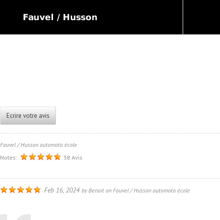
Ecrire votre avis
Fauvel / Husson automoto école
Notes:
38 Avis
Feb 16, 2024
by
Benoit
on
Fauvel / Husson automoto école