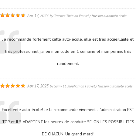
Apr 17, 2023
by
Trachez Théo
on
Fauvel / Husson automoto école
Je recommande fortement cette auto-école, elle est très accueillante et
très professionnel j'ai eu mon code en 1 semaine et mon permis très
rapidement.
Apr 17, 2023
by
Samy EL Jaouhari
on
Fauvel / Husson automoto école
Excellente auto-école! Je la recommande vivement.. L'administration EST
TOP et ILS ADAPTENT les heures de conduite SELON LES POSSIBILITES
DE CHACUN. Un grand merci!