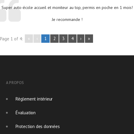
Super auto-école accueil et moniteur au top, permis en poche en 1 mois!
Je recommande !
«
‹
1
2
3
4
›
»
Page 1 of 4:
A PROPOS
Règlement intérieur
Évaluation
Protection des données